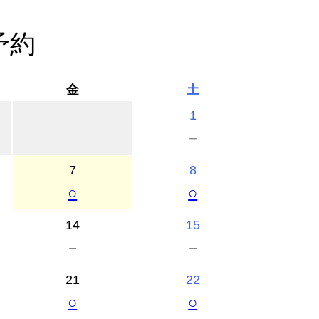
予約
金
土
1
－
7
8
○
○
14
15
－
－
21
22
○
○