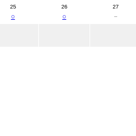
25
26
27
○
○
－