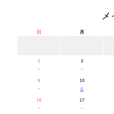
メ
日
月
2
3
－
－
9
10
－
○
16
17
－
－