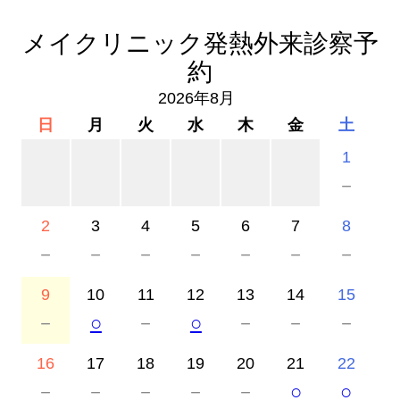
メイクリニック発熱外来診察予
約
2026年8月
日
月
火
水
木
金
土
1
－
2
3
4
5
6
7
8
－
－
－
－
－
－
－
9
10
11
12
13
14
15
－
○
－
○
－
－
－
16
17
18
19
20
21
22
－
－
－
－
－
○
○