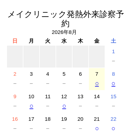
メイクリニック発熱外来診察予
約
2026年8月
日
月
火
水
木
金
土
1
－
2
3
4
5
6
7
8
－
－
－
－
－
○
○
9
10
11
12
13
14
15
－
○
－
○
－
－
－
16
17
18
19
20
21
22
－
－
－
－
－
○
○